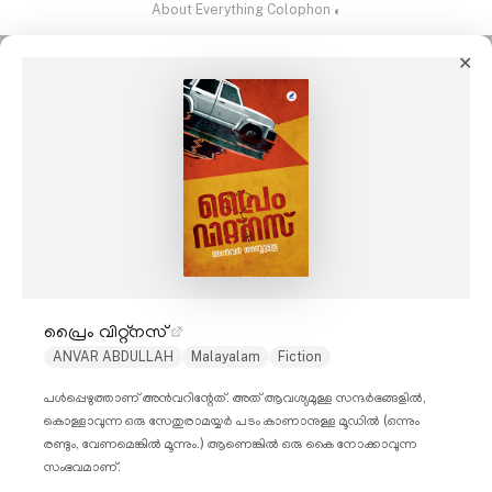
About
·
Everything
·
Colophon
·
◐
✕
പ്രൈം വിറ്റ്നസ്
ANVAR ABDULLAH
Malayalam
Fiction
പൾപ്പെഴുത്താണ് അൻവറിന്റേത്. അത് ആവശ്യമുള്ള സന്ദർഭങ്ങളിൽ,
കൊള്ളാവുന്ന ഒരു സേതുരാമയ്യർ പടം കാണാനുള്ള മൂഡിൽ (ഒന്നും
രണ്ടും, വേണമെങ്കിൽ മൂന്നും.) ആണെങ്കിൽ ഒരു കൈ നോക്കാവുന്ന
സംഭവമാണ്.