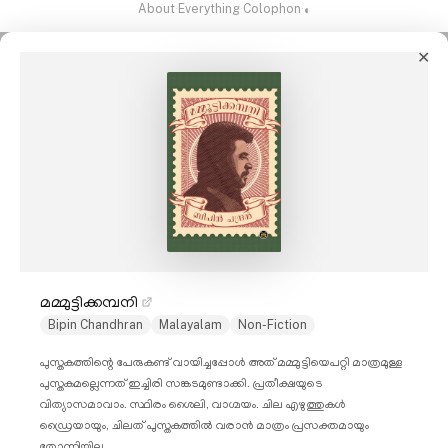
About
·
Everything
·
Colophon
·
◐
✕
മമ്മുട്ടിക്കമ്പനി
Bipin Chandhran
Malayalam
Non-Fiction
പുസ്തകത്തിന്റെ പേരുകണ്ട് വായിച്ചപ്പോൾ അത് മമ്മുട്ടിയെപറ്റി മാത്രമുള്ള
പുസ്തകമല്ലെന്നത് ഇച്ചിരി സങ്കടമുണ്ടാക്കി. പ്രതീക്ഷയുടെ
വിത്യാസമാവാം. സ്ഥിരം ശൈലി, വാഗ്മയം. ചില എഴുത്തുകൾ
ഡ്രൈയായും, ചിലത് പുസ്തകത്തിൽ വരാൻ മാത്രം പ്രസക്തമായും
തോന്നിയില്ല.