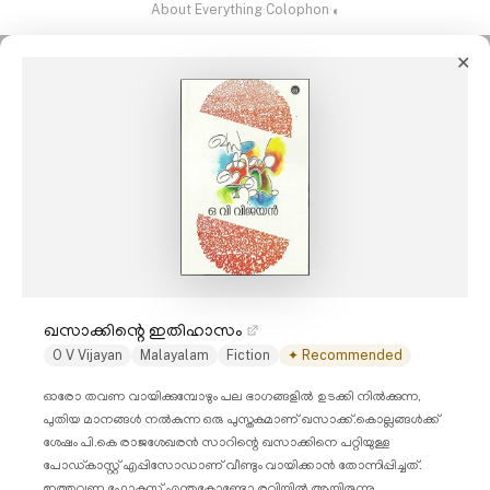
About
·
Everything
·
Colophon
·
◐
✕
ഖസാക്കിന്റെ ഇതിഹാസം
O V Vijayan
Malayalam
Fiction
✦ Recommended
ഓരോ തവണ വായിക്കുമ്പോഴും പല ഭാഗങ്ങളിൽ ഉടക്കി നിൽക്കുന്ന,
പുതിയ മാനങ്ങൾ നൽകുന്ന ഒരു പുസ്തകമാണ് ഖസാക്ക്.കൊല്ലങ്ങൾക്ക്
ശേഷം പി.കെ രാജശേഖരൻ സാറിന്റെ ഖസാക്കിനെ പറ്റിയുള്ള
പോഡ്കാസ്റ്റ് എപ്പിസോഡാണ് വീണ്ടും വായിക്കാൻ തോന്നിപ്പിച്ചത്.
ഇത്തവണ ഫോകസ് എന്തുകോണ്ടോ രവിയിൽ ആയിരുന്നു.