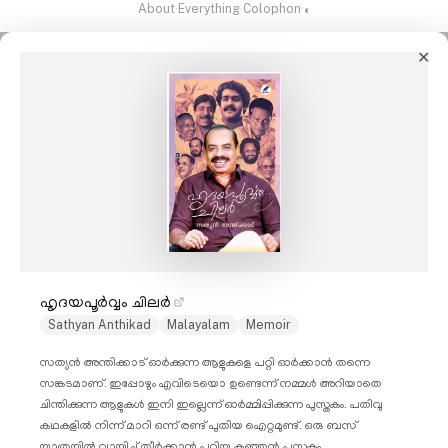
About
·
Everything
·
Colophon
·
◐
✕
ഹൃദയപൂർവ്വം ചിലർ
Sathyan Anthikad
Malayalam
Memoir
സത്യൻ അന്തിക്കാട് ഓർക്കുന്ന ആളുകളെ പറ്റി ഓർക്കാൻ തന്നെ
സങ്കടമാണ്. ഇപ്പോഴും എവിടെയൊ ഉണ്ടെന്ന് നമ്മൾ അറിയാതെ
ചിന്തിക്കുന്ന ആളുകൾ ഇനി ഇല്ലെന്ന് ഓർമ്മിപ്പിക്കുന്ന പുസ്തകം. പതിവു
കഥകളിൽ നിന്ന് മാറി ഒന്ന് രണ്ട് പുതിയ ഐറ്റമുണ്ട്. ഒരു ബസ്
യാത്രയിൽ വായിച്ച് തീർക്കാൻ പറ്റിയ കുഞ്ഞൻ പുസ്തകം.