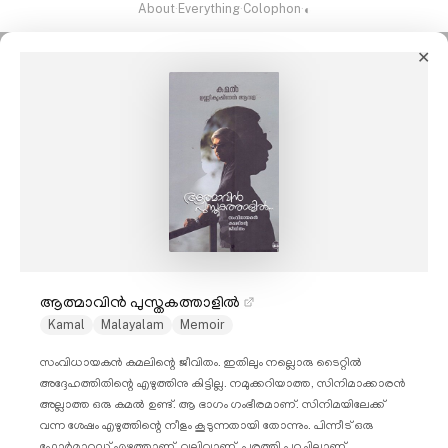
About
·
Everything
·
Colophon
·
◐
✕
ആത്മാവിൻ പുസ്തകത്താളിൽ
Kamal
Malayalam
Memoir
സംവിധായകൻ കമലിന്റെ ജീവിതം. ഇതിലും നല്ലൊരു ടൈറ്റിൽ
അദ്ദേഹത്തിതിന്റെ എഴുത്തിനു കിട്ടില്ല. നമുക്കറിയാത്ത, സിനിമാക്കാരൻ
അല്ലാത്ത ഒരു കമൽ ഉണ്ട്. ആ ഭാഗം ഗംഭീരമാണ്. സിനിമയിലേക്ക്
വന്ന ശേഷം എഴുത്തിന്റെ നീളം കൂടുന്നതായി തോന്നും. പിന്നീട് ഒരു
ഫോർമാറ്റഡ് എഴുത്താണ്, വലിവാണ്. പരത്തി പറച്ചിലാണ്.